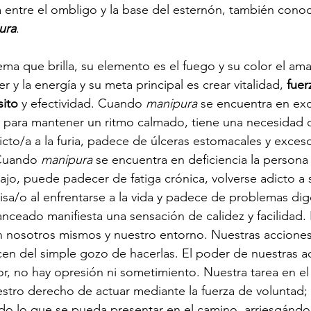
rea entre el ombligo y la base del esternón, también cono
ura
.
gema que brilla, su elemento es el fuego y su color el amar
r y la energía y su meta principal es crear vitalidad, 
fuer
ito
 y efectividad. Cuando 
manipura
 se encuentra en ex
d para mantener un ritmo calmado, tiene una necesidad 
dicto/a a la furia, padece de úlceras estomacales y exces
Cuando 
manipura
 se encuentra en deficiencia la persona 
bajo, puede padecer de fatiga crónica, volverse adicto a 
isa/o al enfrentarse a la vida y padece de problemas dig
anceado manifiesta una sensación de calidez y facilidad. 
n nosotros mismos y nuestro entorno. Nuestras acciones
cen del simple gozo de hacerlas. El poder de nuestras a
or, no hay opresión ni sometimiento. Nuestra tarea en el 
estro derecho de actuar mediante la fuerza de voluntad; 
do lo que se pueda presentar en el camino, arriesgándo