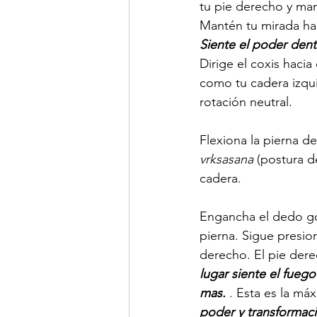
tu pie derecho y man
Mantén tu mirada hac
Siente el poder dentr
Dirige el coxis hacia
como tu cadera izqui
rotación neutral.
Flexiona la pierna 
vrksasana
 (postura d
cadera.
Engancha el dedo gor
pierna. Sigue presio
derecho. El pie dere
lugar siente el fueg
mas.
 . Esta es la má
poder y transformaci