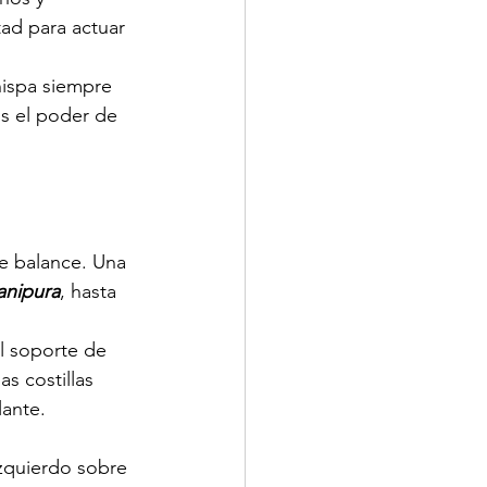
tad para actuar 
hispa siempre 
s el poder de 
de balance. Una 
nipura
, hasta 
l soporte de 
as costillas 
lante.
izquierdo sobre 