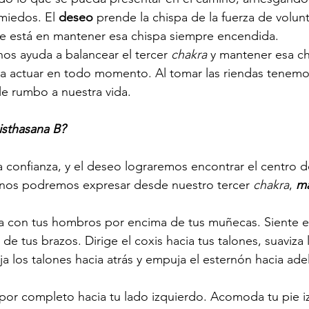
miedos. El 
deseo
 prende la chispa de la fuerza de volun
ave está en mantener esa chispa siempre encendida.
nos ayuda a balancear el tercer 
chakra
 y mantener esa c
ra actuar en todo momento. Al tomar las riendas tenemo
le rumbo a nuestra vida.
isthasana B?
la confianza, y el deseo lograremos encontrar el centro 
 nos podremos expresar desde nuestro tercer 
chakra
, 
ma
 con tus hombros por encima de tus muñecas. Siente e
de tus brazos. Dirige el coxis hacia tus talones, suaviza l
a los talones hacia atrás y empuja el esternón hacia ade
a por completo hacia tu lado izquierdo. Acomoda tu pie 