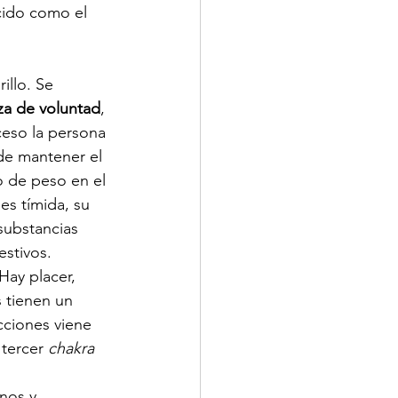
cido como el 
illo. Se 
za de voluntad
, 
ceso la persona 
de mantener el 
o de peso en el 
es tímida, su 
substancias 
estivos.
Hay placer, 
 tienen un 
cciones viene 
tercer 
chakra
nos y 