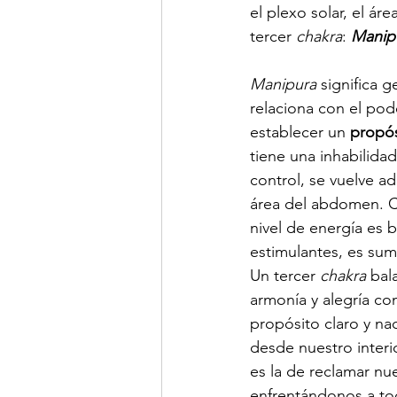
el plexo solar, el á
tercer 
chakra
: 
Manip
Manipura
 significa 
relaciona con el pode
establecer un 
propós
tiene una inhabilida
control, se vuelve a
área del abdomen. 
nivel de energía es 
estimulantes, es sum
Un tercer 
chakra
 bal
armonía y alegría co
propósito claro y na
desde nuestro interi
es la de reclamar nu
enfrentándonos a to