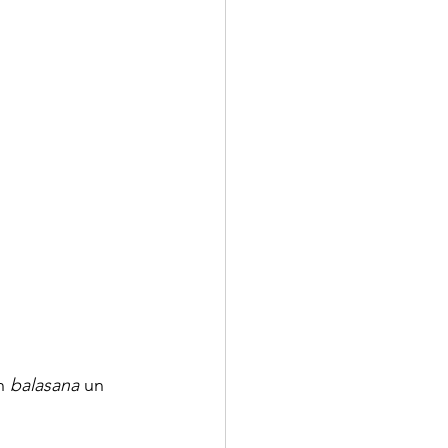
n 
balasana
 un 