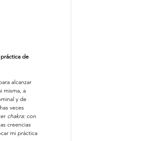
práctica de 
ara alcanzar 
i misma, a 
minal y de 
chas veces 
er 
chakra:
 con 
las creencias 
ar mi práctica 