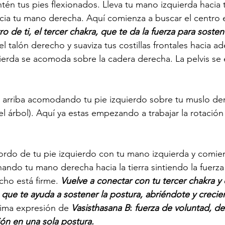
tén tus pies flexionados. Lleva tu mano izquierda hacia 
ia tu mano derecha. Aquí comienza a buscar el centro 
o de ti, el tercer chakra, que te da la fuerza para sosten
 el talón derecho y suaviza tus costillas frontales hacia ad
erda se acomoda sobre la cadera derecha. La pelvis se 
de arriba acomodando tu pie izquierdo sobre tu muslo d
el árbol). Aquí ya estas empezando a trabajar la rotación
do de tu pie izquierdo con tu mano izquierda y comienza
nando tu mano derecha hacia la tierra sintiendo la fuerza
cho está firme. 
Vuelve a conectar con tu tercer chakra y
o que te ayuda a sostener la postura, abriéndote y crecie
xima expresión de 
Vasisthasana B
: 
fuerza de voluntad, de
ón en una sola postura.