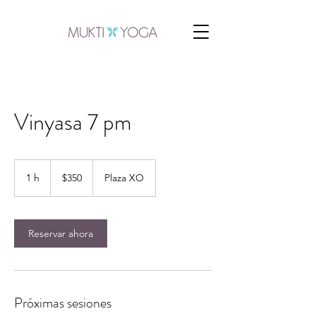
Vinyasa 7 pm
350
pesos
1 h
1
$350
Plaza XO
mexicanos
Reservar ahora
Próximas sesiones