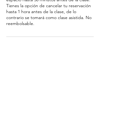
Tienes la opción de cancelar tu reservación
hasta 1 hora antes de la clase, de lo
contrario se tomará como clase asistida. No
reembolsable.
Datos de contacto
Plaza XO, Calzada San Pedro, Del Valle, San
Pedro Garza García, N.L., México
Mukti Yoga
+52 81 2559 2228
Plaza XO. Segundo Piso