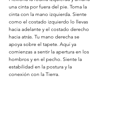
una cinta por fuera del pie. Toma la 
cinta con la mano izquierda. Siente 
como el costado izquierdo lo llevas 
hacia adelante y el costado derecho 
hacia atrás. Tu mano derecha se 
apoya sobre el tapete. Aquí ya 
comienzas a sentir la apertura en los 
hombros y en el pecho. Siente la 
estabilidad en la postura y la 
conexión con la Tierra.
Puedes quedar aquí o si lo preferes 
puedes seguir avanzando. Inhala 
profundo llevando la mano derecha 
hacia atrás hasta tomar la cinta con 
las dos manos. En este momento la 