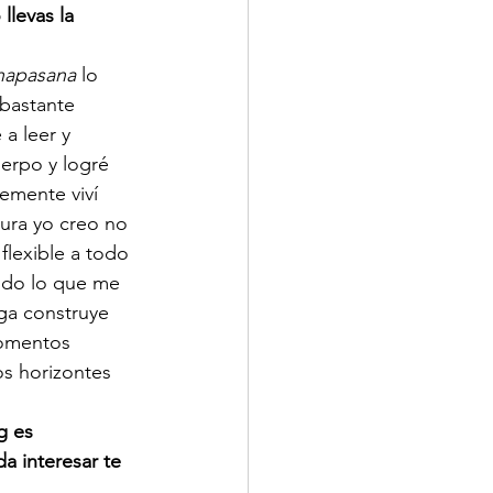
llevas la 
hapasana
 lo 
 bastante 
a leer y 
erpo y logré 
emente viví 
ura yo creo no 
lexible a todo 
odo lo que me 
ga construye 
momentos 
os horizontes 
g es 
a interesar te 