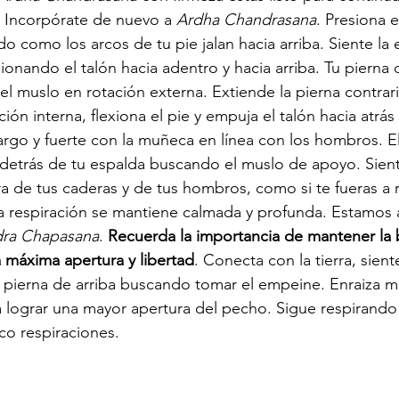
 
Incorpórate de nuevo a 
Ardha Chandrasana
. Presiona 
endo como los arcos de tu pie jalan hacia arriba. Siente la 
ionando el talón hacia adentro y hacia arriba. Tu pierna
l muslo en rotación externa. Extiende la pierna contrari
ión interna, flexiona el pie y empuja el talón hacia atrás 
rgo y fuerte con la muñeca en línea con los hombros. El
r detrás de tu espalda buscando el muslo de apoyo. Sie
ra de tus caderas y de tus hombros, como si te fueras a 
La respiración se mantiene calmada y profunda. Estamos 
ra Chapasana
. 
Recuerda la importancia de mantener la b
a máxima apertura y libertad
. Conecta con la tierra, sien
 pierna de arriba buscando tomar el empeine. Enraiza ma
ra lograr una mayor apertura del pecho. Sigue respirando
co respiraciones.