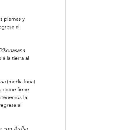
s piernas y 
gresa al 
rikonasana
 la tierra al 
ana
 (media luna) 
ntiene firme 
antenemos la 
regresa al 
ar con 
Ardha 