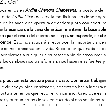
zúcar
focaremos en 
Ardha Chandra Chapasana
, la postura de 
nte de 
Ardha Chandrasana
, la media luna, en donde ag
o de balance y de apertura de cadera junto con apertur
r la esencia de la caña de azúcar: mantener la base sólid
po que el resto del cuerpo se alarga, se expande, se abr
rompe.
 Esto nos ayudará a reconocer la importancia de
que se nos presenta en la vida. Reconocer que nada es p
 acoplarnos a cualquier circunstancia sin dejarnos caer, 
s los cambios nos transforman, nos hacen mas fuertes y
as.
 practicar esta postura paso a paso. Comenzar trabaja
pie de apoyo bien enraizado y conectado hacia la tierra
 postura tenemos que recorrer un camino. Creo que es i
as y preguntarnos de vez en cuando si nos sentimos se