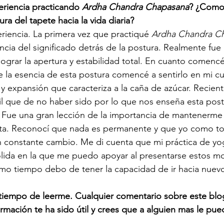
eriencia practicando 
Ardha Chandra Chapasana
? ¿Como 
ra del tapete hacia la vida diaria? 
iencia. La primera vez que practiqué 
Ardha Chandra C
ncia del significado detrás de la postura. Realmente fue
ograr la apertura y estabilidad total. En cuanto comencé 
e la esencia de esta postura comencé a sentirlo en mi cu
 y expansión que caracteriza a la caña de azúcar. Recient
cil que de no haber sido por lo que nos enseña esta post
 Fue una gran lección de la importancia de mantenerme f
ta. Reconocí que nada es permanente y que yo como t
 constante cambio. Me di cuenta que mi práctica de yo
sólida en la que me puedo apoyar al presentarse estos 
mismo tiempo debo de tener la capacidad de ir hacia nuev
 tiempo de leerme. Cualquier comentario sobre este blo
ormación te ha sido útil y crees que a alguien mas le pued