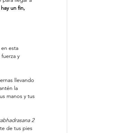
 para llegar a 
hay un fin, 
 en esta 
fuerza y 
iernas llevando 
antén la 
tus manos y tus 
rabhadrasana 2
te de tus pies 