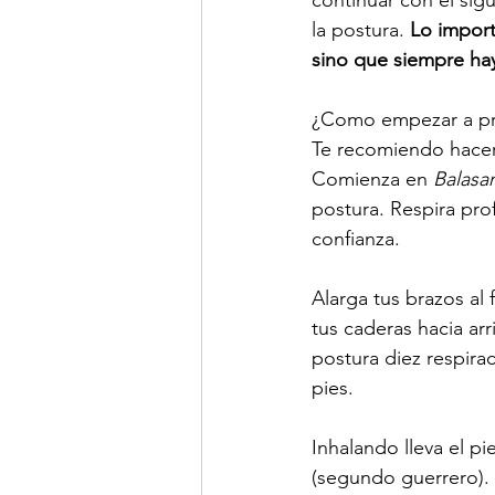
continuar con el sigu
la postura. 
Lo import
sino que siempre hay
¿Como empezar a pr
Te recomiendo hacer 
Comienza en 
Balasa
postura. Respira pro
confianza.
Alarga tus brazos al 
tus caderas hacia arr
postura diez respira
pies.
Inhalando lleva el p
(segundo guerrero). 