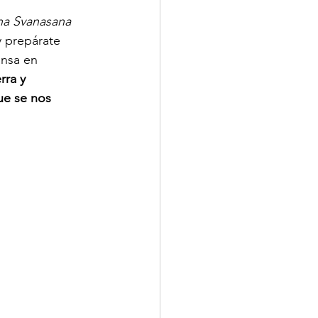
a Svanasana 
y prepárate 
ansa en 
rra y 
ue se nos 