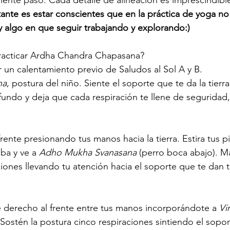
iente paso. Cada detalle de alineación es imprescindible
ante es estar conscientes que en la práctica de yoga no 
 algo en que seguir trabajando y explorando:)
acticar Ardha Chandra Chapasana?
un calentamiento previo de Saludos al Sol A y B.
na
, postura del niño. Siente el soporte que te da la tierra
fundo y deja que cada respiración te llene de seguridad, 
frente presionando tus manos hacia la tierra. Estira tus p
iba y ve a 
Adho Mukha Svanasana
 (perro boca abajo). M
ciones llevando tu atención hacia el soporte que te dan 
ie derecho al frente entre tus manos incorporándote a 
Vi
Sostén la postura cinco respiraciones sintiendo el sopor