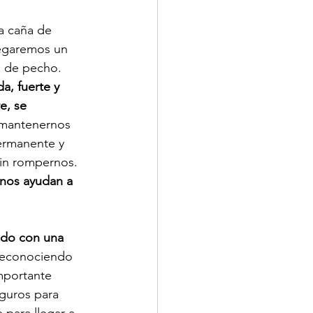
la caña de 
regaremos un 
a de pecho. 
a, fuerte y 
e, se 
 mantenernos 
ermanente y 
sin rompernos. 
 nos ayudan a 
ndo con una 
 reconociendo 
mportante 
guros para 