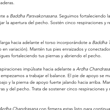
caderas.
nte a 
Baddha Parsvakonasana
. Seguimos fortaleciendo la
r la apertura del pecho. Sostén cinco respiraciones y re
larga hacia adelante el torso incorporándote a 
Baddha T
o en variación). Mantén tus pies enraizados y conectados a
ues fortaleciendo tus piernas y abriendo el pecho.
piraciones impúlsate hacia adelante a 
Ardha Chandras
a empezamos a trabajar el balance. El pie de apoyo se ma
ajo y la pierna de apoyo fuerte jalando hacia arriba. M
as y del pecho. Trata de sostener cinco respiraciones y 
Ardha Chandrasana
 con firmeza estas listo para continu