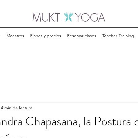
s
Maestros
Planes y precios
Reservar clases
Teacher Training
4 min de lectura
dra Chapasana, la Postura d